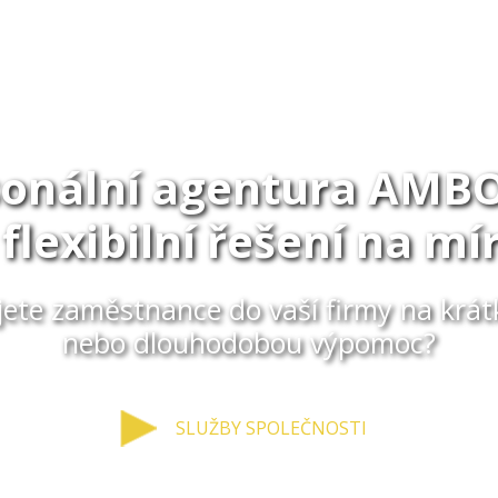
sonální agentura AMBO
 flexibilní řešení na mí
jete zaměstnance do vaší firmy na krá
nebo dlouhodobou výpomoc?
SLUŽBY SPOLEČNOSTI