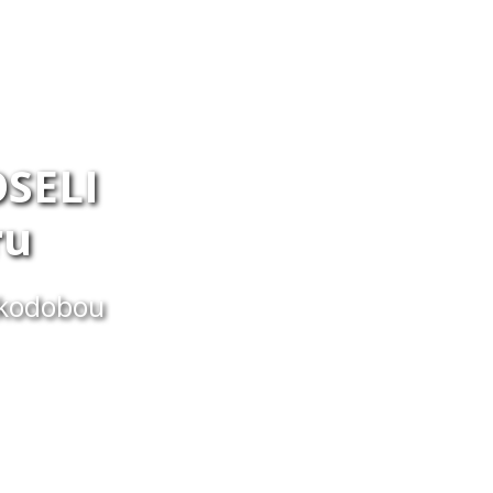
SELI
ru
tkodobou