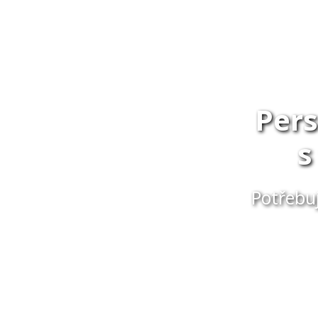
Per
s
Potřebu